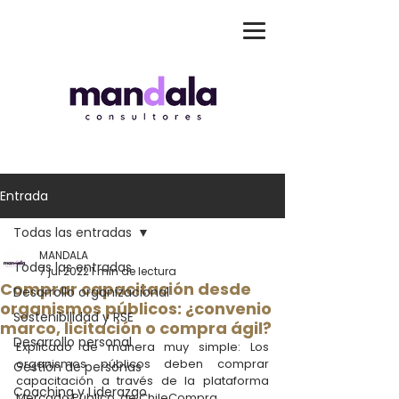
Entrada
Todas las entradas
MANDALA
Todas las entradas
7 jul 2022
1 min de lectura
Comprar capacitación desde
Desarrollo organizacional
organismos públicos: ¿convenio
Sostenibilidad y RSE
marco, licitación o compra ágil?
Desarrollo personal
Explicado de manera muy simple: Los 
organismos públicos deben comprar 
Gestión de personas
capacitación a través de la plataforma 
Coaching y Liderazgo
Mercado Público, de ChileCompra. 