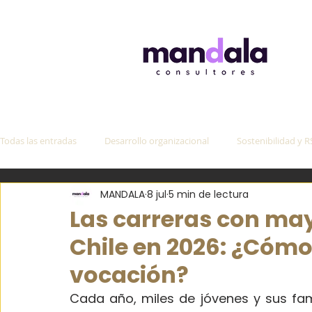
Todas las entradas
Desarrollo organizacional
Sostenibilidad y R
MANDALA
8 jul
5 min de lectura
Coaching y Liderazgo
Estudios y consultoría
Las carreras con ma
Chile en 2026: ¿Cómo 
vocación?
Cada año, miles de jóvenes y sus fam