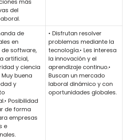
ciones más 
vas del 
aboral.
manda de 
• Disfrutan resolver 
ales en 
problemas mediante la 
 de software, 
tecnología.• Les interesa 
 artificial, 
la innovación y el 
idad y ciencia 
aprendizaje continuo.• 
• Muy buena 
Buscan un mercado 
idad y 
laboral dinámico y con 
to 
oportunidades globales.
l.• Posibilidad 
ar de forma 
ara empresas 
s e 
nales.