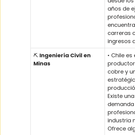
desde los
años de ej
profesiona
encuentra 
carreras 
ingresos d
⛏️ 
Ingeniería Civil en 
• Chile es 
Minas
productor
cobre y un
estratégic
producción 
Existe una
demanda 
profesiona
industria 
Ofrece al