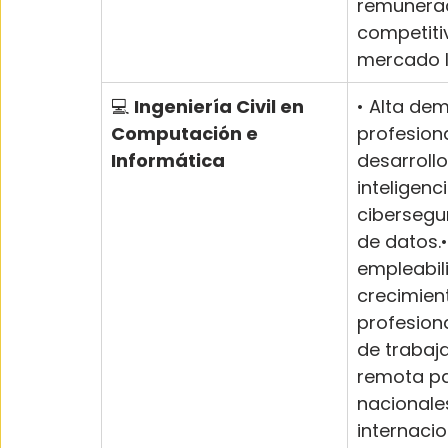
remunera
competiti
mercado l
💻 
Ingeniería Civil en 
• Alta de
Computación e 
profesion
Informática
desarrollo
inteligencia
cibersegur
de datos.
empleabil
crecimien
profesiona
de trabaj
remota p
nacionale
internacio