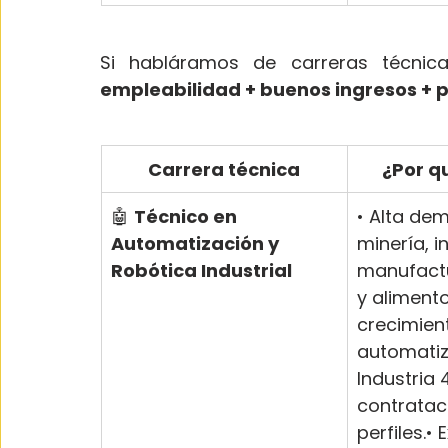
Si habláramos de carreras técnica
empleabilidad + buenos ingresos + 
Carrera técnica
¿Por q
🤖 
Técnico en 
• Alta de
Automatización y 
minería, i
Robótica Industrial
manufactu
y alimentos
crecimient
automatiz
Industria 
contratac
perfiles.• 