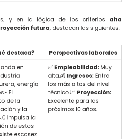
s, y en la lógica de los criterios 
alta 
proyección futura
, destacan las siguientes:
ué destaca?
Perspectivas laborales
manda en 
✅ 
Empleabilidad:
 Muy 
ndustria 
alta.💰 
Ingresos:
 Entre 
rera, energía 
los más altos del nivel 
.• El 
técnico.📈 
Proyección:
o de la 
Excelente para los 
ación y la 
próximos 10 años.
4.0 impulsa la 
ión de estos 
Existe escasez 