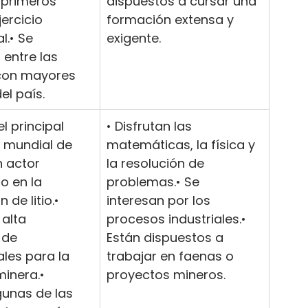
 primeros 
dispuestos a cursar una 
ercicio 
formación extensa y 
l.• Se 
exigente.
entre las 
con mayores 
el país.
el principal 
• Disfrutan las 
 mundial de 
matemáticas, la física y 
 actor 
la resolución de 
o en la 
problemas.• Se 
de litio.• 
interesan por los 
 alta 
procesos industriales.• 
de 
Están dispuestos a 
les para la 
trabajar en faenas o 
minera.• 
proyectos mineros.
gunas de las 