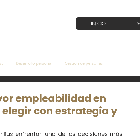
INICIO
S
SE
Desarrollo personal
Gestión de personas
yor empleabilidad en
elegir con estrategia y
ilias enfrentan una de las decisiones más 