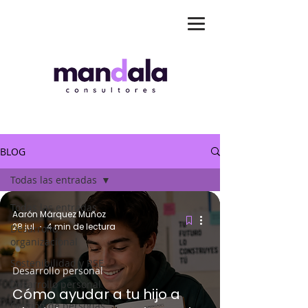
BLOG
Todas las entradas
Todas las entradas
Aarón Márquez Muñoz
28 jul
4 min de lectura
Desarrollo
organizacional
Sostenibilidad y RSE
Desarrollo personal
Desarrollo personal
Cómo ayudar a tu hijo a
Gestión de personas