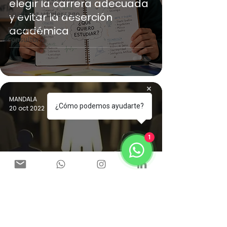
elegir la carrera adecuada
Coaching y Liderazgo
y evitar la deserción
académica
Estudios y
consultoría
MANDALA
¿Cómo podemos ayudarte?
20 oct 2022
1 min de lectura
1
Coaching y Liderazgo
Convenio marco de
Coaching